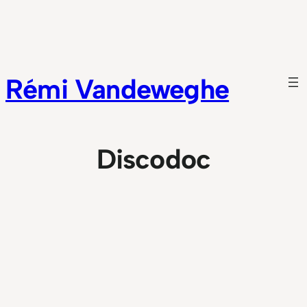
Aller
au
contenu
Rémi Vandeweghe
Discodoc