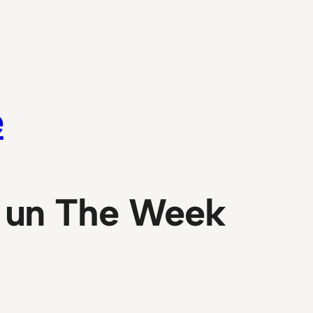
e
 un The Week